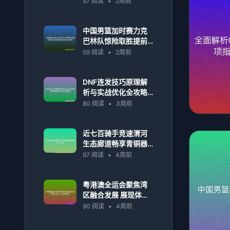
57 阅读
•
2周前
代记忆
中国男篮加时赛力克
巴林队惊险取胜提前
锁定世界杯参赛资格
59 阅读
•
2周前
点燃球迷热情
DNF连发技巧原理解
析与实战优化全攻略
指南深度提升输出效
80 阅读
•
3周前
率秘籍
近七百骑手竞速渭河
生态廊道畅享青铜器
之乡人文魅力
97 阅读
•
4周前
粤港澳全运会聚焦湾
区融合发展 展现体育
助力区域一体化新局
90 阅读
•
4周前
面