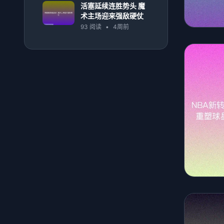
活塞延续连胜势头 魔
术主场迎来强敌硬仗
93 阅读
•
4周前