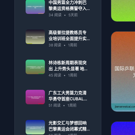
中国男篮全力冲刺巴
黎奥运资格赛誓夺入
场券
34 阅读
•
5天前
高级普拉提教练员专
业培训班全面提升实
操与教学能力
38 阅读
•
1周前
林诗栋新周期表现突
出 上升势头显著 地位
持续提升成为乒坛新
45 阅读
•
1周前
星
广东工大男篮力克清
华勇夺首座CUBAL冠
军奖杯震撼全场
51 阅读
•
1周前
光影交汇与梦想回响
巴黎奥运会闭幕式精
彩回顾全景解析与时