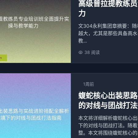
高级普拉提教练员
力
文304永利集团章摘要：
越大，尤其是那些具备高水
教...
38 阅读
1周前
蝮蛇核心出装思路
的对线与团战打法
本文将详细解析蝮蛇核心出
下的对线与团战打法。随着
整。本文将围绕蝮蛇核心的出